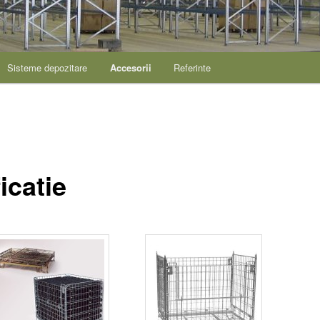
Sisteme depozitare
Accesorii
Referinte
icatie