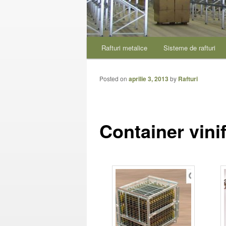
Meniu
Rafturi metalice
Sisteme de rafturi
Sari
Sari
principal
la
la
Posted on
aprilie 3, 2013
by
Rafturi
conținutul
conținutul
Container vinif
principal
secundar