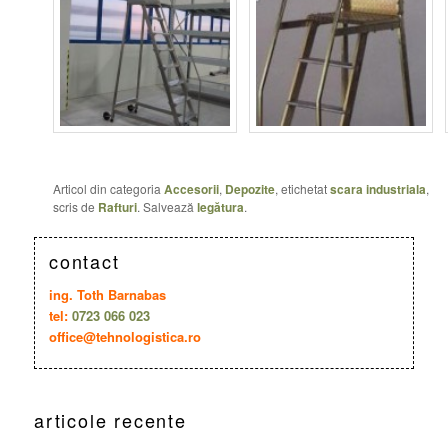
Articol din categoria
Accesorii
,
Depozite
, etichetat
scara industriala
,
scris de
Rafturi
. Salvează
legătura
.
contact
ing. Toth Barnabas
tel:
0723 066 023
office@tehnologistica.ro
articole recente