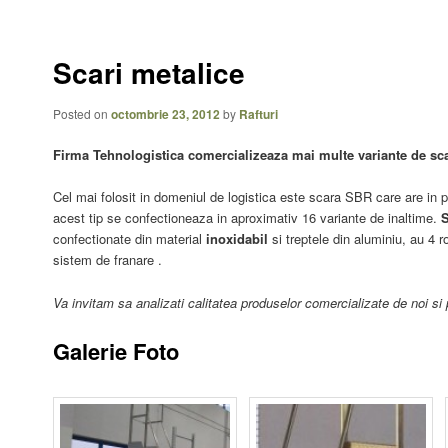
conținutul
conținutul
principal
secundar
Scari metalice
Posted on
octombrie 23, 2012
by
Rafturi
Firma Tehnologistica comercializeaza mai multe variante de sca
Cel mai folosit in domeniul de logistica este scara SBR care are in 
acest tip se confectioneaza in aproximativ 16 variante de inaltime.
S
confectionate din material
inoxidabil
si treptele din aluminiu, au 4 r
sistem de franare .
Va invitam sa analizati calitatea produselor comercializate de noi si 
Galerie Foto