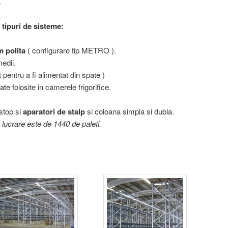
.
tipuri de sisteme:
m polita
( configurare tip METRO ).
edii.
t pentru a fi alimentat din spate )
e folosite in camerele frigorifice.
 stop si
aparatori de stalp
si coloana simpla si dubla.
 lucrare este de 1440 de paleti.