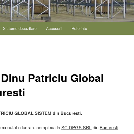
Sisteme depozitare
Accesorii
Referinte
 Dinu Patriciu Global
resti
PATRICIU GLOBAL SISTEM din Bucuresti.
executat o lucrare complexa la
SC DPGS SRL
din
Bucuresti