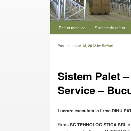
Meniu
Rafturi metalice
Sisteme de rafturi
Sari
Sari
principal
la
la
Posted on
iulie 18, 2012
by
Rafturi
conținutul
conținutul
Sistem Palet –
principal
secundar
Service – Bucu
Lucrare executata la firma DINU 
Firma
SC TEHNOLOGISTICA SRL
a 